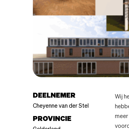
DEELNEMER
Wij h
Cheyenne van der Stel
hebbe
meer 
PROVINCIE
voord
Gelderland