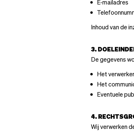
E-mailadres
Telefoonnumm
Inhoud van de in
3. DOELEIND
De gegevens wor
Het verwerken
Het communic
Eventuele publ
4. RECHTSG
Wij verwerken d