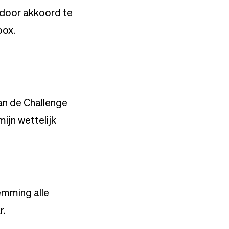
 door akkoord te
box.
an de Challenge
ijn wettelijk
emming alle
r.