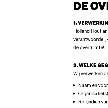
DE OV
1. VERWERK
Holland Houtlan
verantwoordelij
de overruimte!.
2. WELKE GE
Wij verwerken 
Naam en voo
Organisatie(s)
Rol (indien va