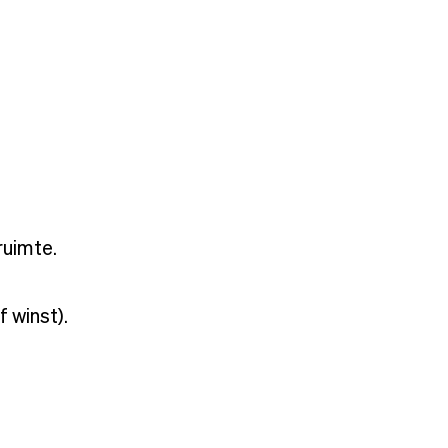
ruimte.
 winst).