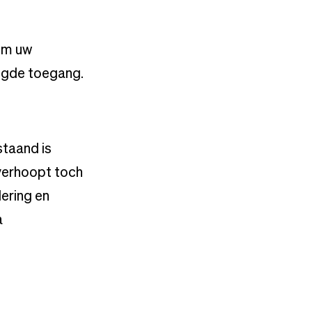
om uw
egde toegang.
staand is
verhoopt toch
dering en
a