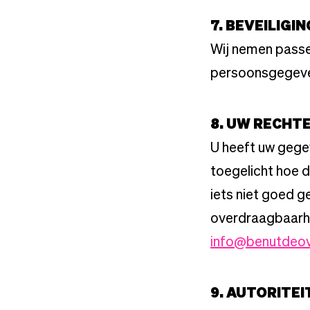
7. BEVEILIGIN
Wij nemen passe
persoonsgegeven
8. UW RECHT
U heeft uw gegev
toegelicht hoe 
iets niet goed g
overdraagbaarhe
info@benutdeov
9. AUTORITE