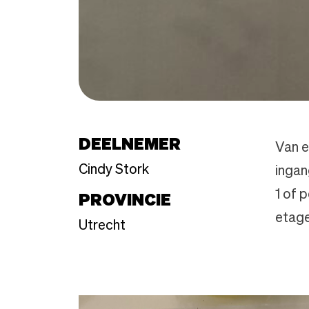
DEELNEMER
Van e
Cindy Stork
ingan
1 of 
PROVINCIE
etage
Utrecht