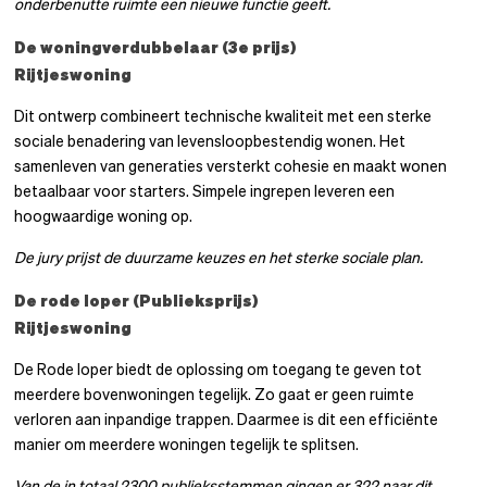
onderbenutte ruimte een nieuwe functie geeft.
De woningverdubbelaar (3
e
prijs)
Rijtjeswoning
Dit ontwerp combineert technische kwaliteit met een sterke
sociale benadering van levensloopbestendig wonen. Het
samenleven van generaties versterkt cohesie en maakt wonen
betaalbaar voor starters. Simpele ingrepen leveren een
hoogwaardige woning op.
De jury prijst de duurzame keuzes en het sterke sociale plan.
De rode loper (Publieksprijs)
Rijtjeswoning
De Rode loper biedt de oplossing om toegang te geven tot
meerdere bovenwoningen tegelijk. Zo gaat er geen ruimte
verloren aan inpandige trappen. Daarmee is dit een efficiënte
manier om meerdere woningen tegelijk te splitsen.
Van de in totaal 2300 publieksstemmen gingen er 322 naar dit